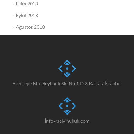
Ekim 2018
Eylül 2018
Ağustos 2018
Esentepe Mh. Reyhanlı Sk. No:1 D:3 Kartal/ İstanbul
İnfo@selvihukuk.com