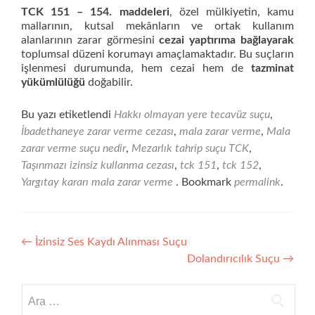
TCK 151 – 154. maddeleri
, özel mülkiyetin, kamu
mallarının, kutsal mekânların ve ortak kullanım
alanlarının zarar görmesini
cezai yaptırıma bağlayarak
toplumsal düzeni korumayı amaçlamaktadır. Bu suçların
işlenmesi durumunda, hem cezai hem de
tazminat
yükümlülüğü
doğabilir.
Bu yazı etiketlendi
Hakkı olmayan yere tecavüz suçu
,
İbadethaneye zarar verme cezası
,
mala zarar verme
,
Mala
zarar verme suçu nedir
,
Mezarlık tahrip suçu TCK
,
Taşınmazı izinsiz kullanma cezası
,
tck 151
,
tck 152
,
Yargıtay kararı mala zarar verme
. Bookmark
permalink
.
Yazı
←
İzinsiz Ses Kaydı Alınması Suçu
Dolandırıcılık Suçu
→
gezinmesi
Arama: